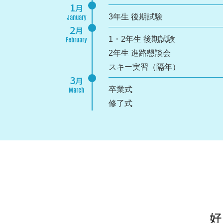
1
月
3年生 後期試験
January
2
月
1・2年生 後期試験
February
2年生 進路懇談会
スキー実習（隔年）
3
月
卒業式
March
修了式
好