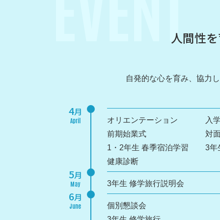
EVENT
人間性を
自発的な心を育み、協力し
4
月
オリエンテーション
入
April
前期始業式
対
1・2年生 春季宿泊学習
3
健康診断
5
月
3年生 修学旅行説明会
May
6
月
個別懇談会
June
3年生 修学旅行