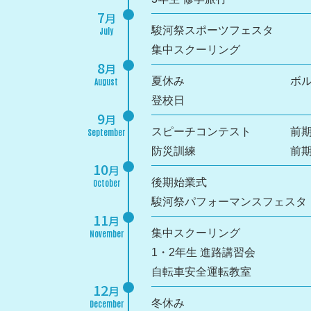
7
月
駿河祭スポーツフェスタ
July
集中スクーリング
8
月
夏休み
ボ
August
登校日
9
月
スピーチコンテスト
前
September
防災訓練
前
10
月
後期始業式
October
駿河祭パフォーマンスフェスタ
11
月
集中スクーリング
November
1・2年生 進路講習会
自転車安全運転教室
12
月
冬休み
December