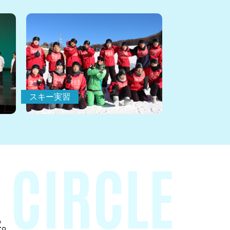
スキー実習
CIRCLE
実。